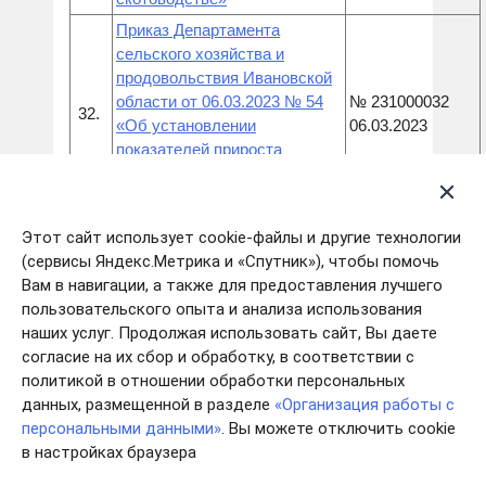
Приказ Департамента
сельского хозяйства и
продовольствия Ивановской
области от 06.03.2023 № 54
№ 231000032
32.
«Об установлении
06.03.2023
показателей прироста
объема производства молока
в 2022 году»
Приказ Департамента
Этот сайт использует cookie-файлы и другие технологии
сельского хозяйства и
(сервисы Яндекс.Метрика и «Спутник»), чтобы помочь
продовольствия Ивановской
Вам в навигации, а также для предоставления лучшего
области от 06.03.2023 № 55
пользовательского опыта и анализа использования
«Об установлении
наших услуг. Продолжая использовать сайт, Вы даете
№ 231000033
33.
показателей уровня
согласие на их сбор и обработку, в соответствии с
06.03.2023
молочной продуктивности
политикой в отношении обработки персональных
коров за 2022 год для
данных, размещенной в разделе
«Организация работы с
соответствующей категории
персональными данными»
. Вы можете отключить cookie
хозяйств в Ивановской
в настройках браузера
области»