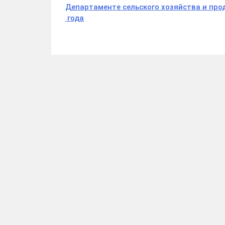
Департаменте сельского хозяйства и про
года