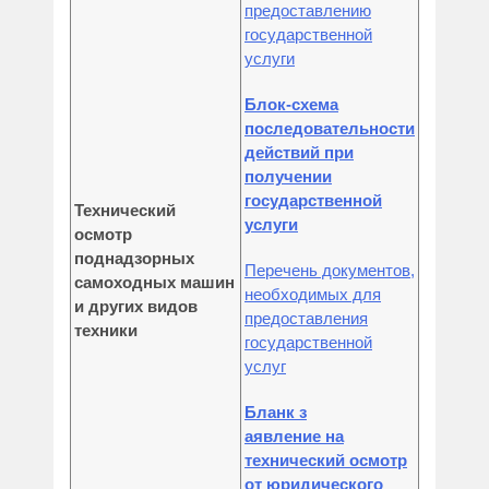
предоставлению
государственной
услуги
Блок-схема
последовательности
действий при
получении
государственной
Технический
услуги
осмотр
поднадзорных
Перечень документов,
самоходных машин
необходимых для
и других видов
предоставления
техники
государственной
услуг
Бланк з
аявление на
технический осмотр
от юридического