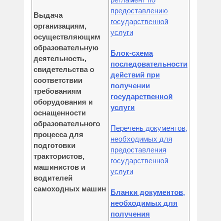
предоставлению
Выдача
государственной
организациям,
услуги
осуществляющим
образовательную
Блок-схема
деятельность,
последовательности
свидетельства о
действий при
соответствии
получении
требованиям
государственной
оборудования и
услуги
оснащенности
образовательного
Перечень документов,
процесса
для
необходимых для
подготовки
предоставления
трактористов,
государственной
машинистов и
услуги
водителей
самоходных машин
Бланки документов,
необходимых для
получения