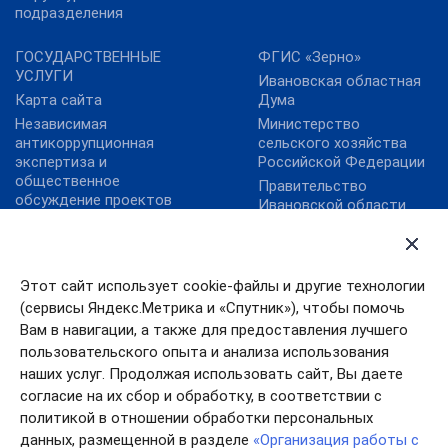
подразделения
ГОСУДАРСТВЕННЫЕ
ФГИС «Зерно»
УСЛУГИ
Ивановская областная
Карта сайта
Дума
Независимая
Министерство
антикоррупционная
сельского хозяйства
экспертиза и
Российской Федерации
общественное
Правительство
обсуждение проектов
Ивановской области
нормативных правовых
ФГБУ "Аналитический
актов
центр Минсельхоза
России"
Этот сайт использует cookie-файлы и другие технологии
ФГБУ «Центр
(сервисы Яндекс.Метрика и «Спутник»), чтобы помочь
Агроаналитики»
Вам в навигации, а также для предоставления лучшего
Цифровая платформа
пользовательского опыта и анализа использования
МСП
наших услуг. Продолжая использовать сайт, Вы даете
согласие на их сбор и обработку, в соответствии с
политикой в отношении обработки персональных
данных, размещенной в разделе
«Организация работы с