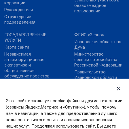
земельных участков в
коррупции
безвозмездное
Руководители
пользование
Структурные
подразделения
ГОСУДАРСТВЕННЫЕ
ФГИС «Зерно»
УСЛУГИ
Ивановская областная
Карта сайта
Дума
Независимая
Министерство
антикоррупционная
сельского хозяйства
экспертиза и
Российской Федерации
общественное
Правительство
обсуждение проектов
Ивановской области
нормативных правовых
ФГБУ "Аналитический
актов
центр Минсельхоза
России"
Этот сайт использует cookie-файлы и другие технологии
ФГБУ «Центр
(сервисы Яндекс.Метрика и «Спутник»), чтобы помочь
Агроаналитики»
Вам в навигации, а также для предоставления лучшего
Цифровая платформа
пользовательского опыта и анализа использования
МСП
наших услуг. Продолжая использовать сайт, Вы даете