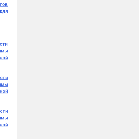
тов
для
асти
аммы
ной
асти
аммы
ной
асти
аммы
ной