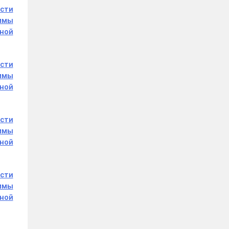
асти
аммы
ной
асти
аммы
ной
асти
аммы
ной
асти
аммы
ной