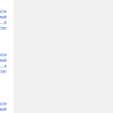
асти
кой
а и
сти»
асти
кой
а и
сти»
асти
кой