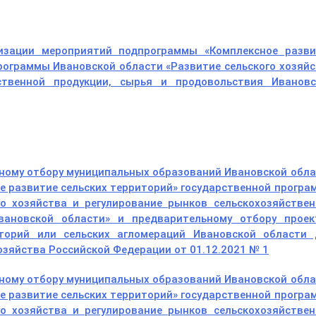
изации мероприятий подпрограммы «Комплексное разви
рограммы Ивановской области «Развитие сельского хозяй
ственной продукции, сырья и продовольствия Ивановс
сному отбору муниципальных образований Ивановской обл
е развитие сельских территорий» государственной прогр
го хозяйства и регулирование рынков сельскохозяйствен
вановской области» и предварительному отбору проек
иторий или сельских агломераций Ивановской области 
озяйства Российской Федерации от 01.12.2021 № 1
сному отбору муниципальных образований Ивановской обл
е развитие сельских территорий» государственной прогр
го хозяйства и регулирование рынков сельскохозяйствен