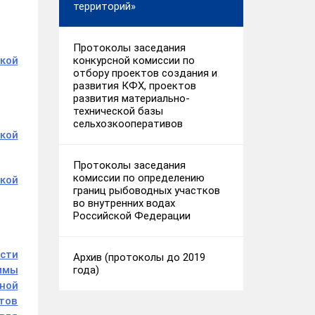
территорий»
Протоколы заседания
конкурсной комиссии по
кой
отбору проектов создания и
развития КФХ, проектов
развития материально-
технической базы
сельхозкооперативов
кой
Протоколы заседания
комиссии по определению
кой
границ рыбоводных участков
во внутренних водах
Российской Федерации
асти
Архив (протоколы до 2019
года)
аммы
ной
тов