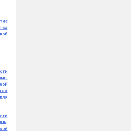
тие
ства
кой
асти
аммы
ной
тов
для
асти
аммы
ной