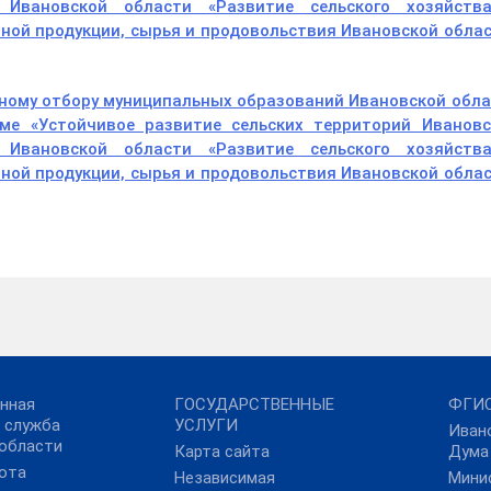
 Ивановской области «Развитие сельского хозяйств
ной продукции, сырья и продовольствия Ивановской обла
сному отбору муниципальных образований Ивановской обл
ме «Устойчивое развитие сельских территорий Ивановс
 Ивановской области «Развитие сельского хозяйств
ной продукции, сырья и продовольствия Ивановской обла
нная
ГОСУДАРСТВЕННЫЕ
ФГИС
 служба
УСЛУГИ
Иван
области
Карта сайта
Дума
ота
Независимая
Мини