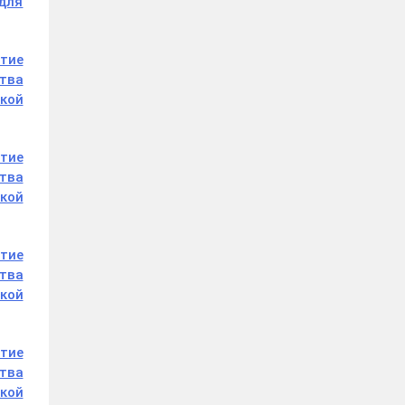
для
тие
ства
кой
тие
ства
кой
тие
ства
кой
тие
ства
кой