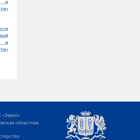
а и
сти»
асти
кой
а и
сти»
 «Зерно»
овская областная
стерство