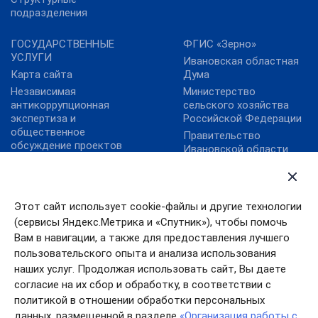
подразделения
ГОСУДАРСТВЕННЫЕ
ФГИС «Зерно»
УСЛУГИ
Ивановская областная
Карта сайта
Дума
Независимая
Министерство
антикоррупционная
сельского хозяйства
экспертиза и
Российской Федерации
общественное
Правительство
обсуждение проектов
Ивановской области
нормативных правовых
ФГБУ "Аналитический
актов
центр Минсельхоза
России"
Этот сайт использует cookie-файлы и другие технологии
ФГБУ «Центр
(сервисы Яндекс.Метрика и «Спутник»), чтобы помочь
Агроаналитики»
Вам в навигации, а также для предоставления лучшего
Цифровая платформа
пользовательского опыта и анализа использования
МСП
наших услуг. Продолжая использовать сайт, Вы даете
согласие на их сбор и обработку, в соответствии с
политикой в отношении обработки персональных
данных, размещенной в разделе
«Организация работы с