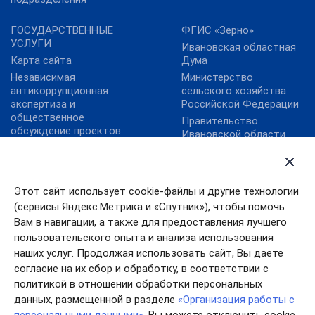
ГОСУДАРСТВЕННЫЕ
ФГИС «Зерно»
УСЛУГИ
Ивановская областная
Карта сайта
Дума
Независимая
Министерство
антикоррупционная
сельского хозяйства
экспертиза и
Российской Федерации
общественное
Правительство
обсуждение проектов
Ивановской области
нормативных правовых
ФГБУ "Аналитический
актов
центр Минсельхоза
России"
Этот сайт использует cookie-файлы и другие технологии
ФГБУ «Центр
(сервисы Яндекс.Метрика и «Спутник»), чтобы помочь
Агроаналитики»
Вам в навигации, а также для предоставления лучшего
Цифровая платформа
пользовательского опыта и анализа использования
МСП
наших услуг. Продолжая использовать сайт, Вы даете
согласие на их сбор и обработку, в соответствии с
политикой в отношении обработки персональных
данных, размещенной в разделе
«Организация работы с