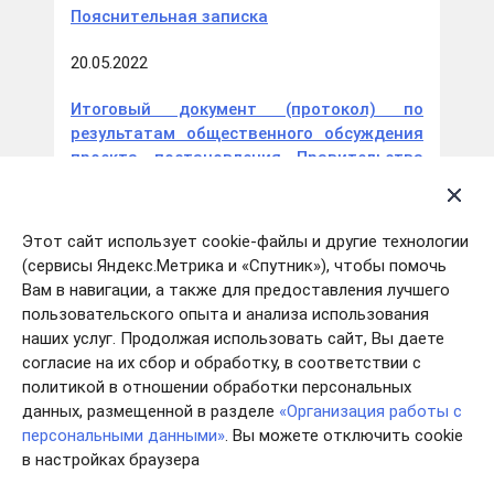
Пояснительная записка
20.05.2022
Итоговый документ (протокол) по
результатам общественного обсуждения
проекта постановления Правительства
Ивановской области «О внесении
изменений в постановление
Правительства Ивановской области от
Этот сайт использует cookie-файлы и другие технологии
07.04.2022 № 150-п «Об утверждении
(сервисы Яндекс.Метрика и «Спутник»), чтобы помочь
Порядка предоставления грантов
Вам в навигации, а также для предоставления лучшего
«Агротуризм» сельскохозяйственным
пользовательского опыта и анализа использования
товаропроизводителям (за исключением
наших услуг. Продолжая использовать сайт, Вы даете
личных подсобных хозяйств) на
согласие на их сбор и обработку, в соответствии с
реализацию проектов развития сельского
политикой в отношении обработки персональных
туризма» от 19.05.2022 № 11
данных, размещенной в разделе
«Организация работы с
персональными данными»
. Вы можете отключить cookie
20.05.2022
в настройках браузера
Итоговый документ (протокол) по