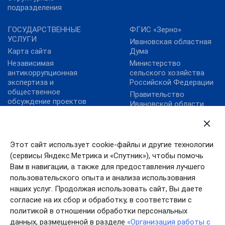
подразделения
ГОСУДАРСТВЕННЫЕ
ФГИС «Зерно»
УСЛУГИ
Ивановская областная
Карта сайта
Дума
Независимая
Министерство
антикоррупционная
сельского хозяйства
экспертиза и
Российской Федерации
общественное
Правительство
обсуждение проектов
Ивановской области
нормативных правовых
ФГБУ "Аналитический
актов
центр Минсельхоза
России"
Этот сайт использует cookie-файлы и другие технологии
ФГБУ «Центр
(сервисы Яндекс.Метрика и «Спутник»), чтобы помочь
Агроаналитики»
Вам в навигации, а также для предоставления лучшего
Цифровая платформа
пользовательского опыта и анализа использования
МСП
наших услуг. Продолжая использовать сайт, Вы даете
согласие на их сбор и обработку, в соответствии с
политикой в отношении обработки персональных
данных, размещенной в разделе
«Организация работы с