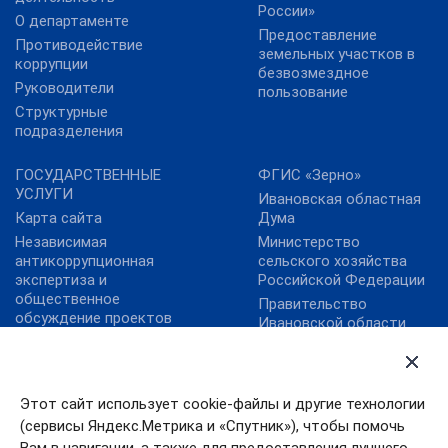
России»
О департаменте
Предоставление
Противодействие
земельных участков в
коррупции
безвозмездное
Руководители
пользование
Структурные
подразделения
ГОСУДАРСТВЕННЫЕ
ФГИС «Зерно»
УСЛУГИ
Ивановская областная
Карта сайта
Дума
Независимая
Министерство
антикоррупционная
сельского хозяйства
экспертиза и
Российской Федерации
общественное
Правительство
обсуждение проектов
Ивановской области
нормативных правовых
ФГБУ "Аналитический
актов
центр Минсельхоза
России"
Этот сайт использует cookie-файлы и другие технологии
ФГБУ «Центр
(сервисы Яндекс.Метрика и «Спутник»), чтобы помочь
Агроаналитики»