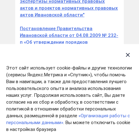
экспертизы нормативных правовых
актов и проектов нормативных правовых
актов Ивановской области"
Постановление Правительства
Ивановской области от 04.08.2009 № 232-
п «Об утверждении порядков
предоставления единовременных выплат
выпускникам общеобразовательных
организаций, профессиональных
Этот сайт использует cookie-файлы и другие технологии
образовательных организаций,
(сервисы Яндекс.Метрика и «Спутник»), чтобы помочь
получившим в указанных организациях
Вам в навигации, а также для предоставления лучшего
соответствующие документы об
пользовательского опыта и анализа использования
образовании, о квалификации,
наших услуг. Продолжая использовать сайт, Вы даете
работающим у сельскохозяйственных
согласие на их сбор и обработку, в соответствии с
товаропроизводителей, в машинно-
политикой в отношении обработки персональных
технологических (тракторных) станциях,
данных, размещенной в разделе
«Организация работы с
а также специалистам
персональными данными»
. Вы можете отключить cookie
сельскохозяйственных
в настройках браузера
товаропроизводителей с
соответствующим высшим или средним