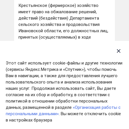
Крестьянское (фермерское) хозяйство
имеет право на обжалование решений,
действий (бездействия) Департамента
сельского хозяйства и продовольствия
Ивановской области, его должностных лиц,
принятых (осуществляемых) в ходе
предоставления государственной услуги, в
досудебном (внесудебном) порядке и (или)
судебном порядке.
Этот сайт использует cookie-файлы и другие технологии
(сервисы Яндекс.Метрика и «Спутник»), чтобы помочь
Гранты на развитие семейных
Вам в навигации, а также для предоставления лучшего
животноводческих ферм
пользовательского опыта и анализа использования
наших услуг. Продолжая использовать сайт, Вы даете
согласие на их сбор и обработку, в соответствии с
Гранты начинающим фермерам на
политикой в отношении обработки персональных
создание и развитие крестьянского
(фермерского) хозяйства
данных, размещенной в разделе
«Организация работы с
персональными данными»
. Вы можете отключить cookie
в настройках браузера
Памятка заемщику о порядке получения
льготных кредитов