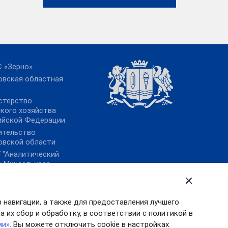
 «Зерно»
овская областная
стерство
ского хозяйства
ийской Федерации
ительство
овской области
 "Аналитический
р Минсельхоза
ии"
 «Центр
аналитики»
в навигации, а также для предоставления лучшего
овая платформа
 их сбор и обработку, в соответствии с политикой в
ми»
. Вы можете отключить cookie в настройках