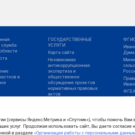
нная
ГОСУДАРСТВЕННЫЕ
ФГИС
 служба
УСЛУГИ
Иван
области
Карта сайта
Дума
ота
Независимая
Мини
антикоррупционная
сель
ение
экспертиза и
Росс
частков в
общественное
Прав
ное
обсуждение проектов
Иван
нормативных правовых
ФГБУ
актов
цент
Росс
ФГБУ
Агро
гии (сервисы Яндекс.Метрика и «Спутник»), чтобы помочь Вам 
Цифр
ших услуг. Продолжая использовать сайт, Вы даете согласие на
МСП
нной в разделе
«Организация работы с персональными данны