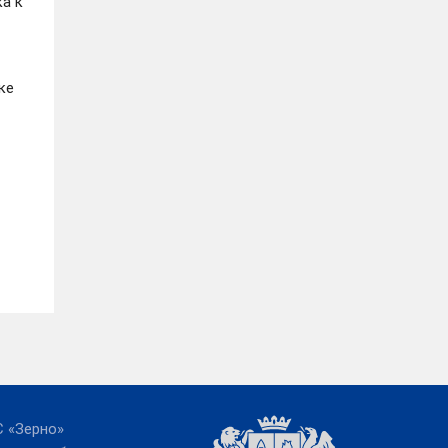
а к
ке
 «Зерно»