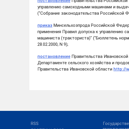
постановление
Правительства Российской Ф
управлению самоходными машинами и выдач
("Собрание законодательства Российской Феде
приказ
Минсельхозпрода Российской Федера
применения Правил допуска к управлению 
машиниста (тракториста)" ("Бюллетень нор
28.02.2000, N 9);
постановление
Правительства Ивановской о
Департаменте сельского хозяйства и продо
Правительства Ивановской области
http://
RSS
Государстве