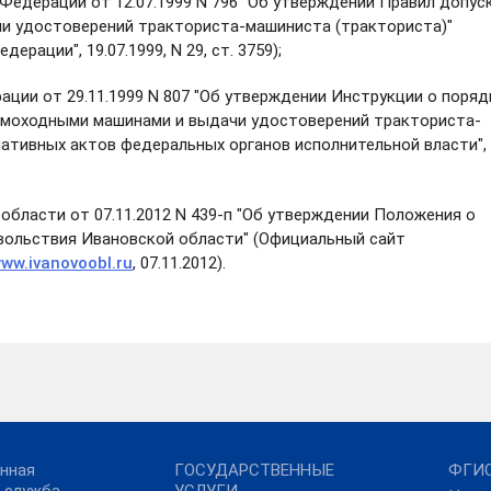
едерации от 12.07.1999 N 796 "Об утверждении Правил допуск
и удостоверений тракториста-машиниста (тракториста)"
рации", 19.07.1999, N 29, ст. 3759);
ции от 29.11.1999 N 807 "Об утверждении Инструкции о поряд
самоходными машинами и выдачи удостоверений тракториста-
мативных актов федеральных органов исполнительной власти",
бласти от 07.11.2012 N 439-п "Об утверждении Положения о
вольствия Ивановской области" (Официальный сайт
www.ivanovoobl.ru
, 07.11.2012).
нная
ГОСУДАРСТВЕННЫЕ
ФГИС