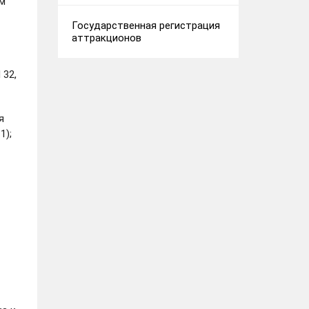
ем
Государственная регистрация
аттракционов
 32,
я
1);