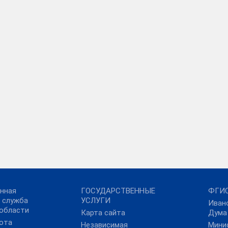
нная
ГОСУДАРСТВЕННЫЕ
ФГИС
 служба
УСЛУГИ
Иван
области
Карта сайта
Дума
ота
Независимая
Мини