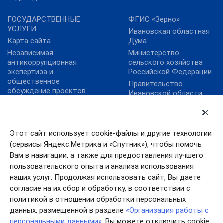
ГОСУДАРСТВЕННЫЕ
ФГИС «Зерно»
УСЛУГИ
Ивановская областная
Карта сайта
Дума
Независимая
Министерство
антикоррупционная
сельского хозяйства
экспертиза и
Российской Федерации
общественное
Правительство
обсуждение проектов
Ивановской области
нормативных правовых
ФГБУ "Аналитический
актов
центр Минсельхоза
России"
Этот сайт использует cookie-файлы и другие технологии
ФГБУ «Центр
(сервисы Яндекс.Метрика и «Спутник»), чтобы помочь
Агроаналитики»
Вам в навигации, а также для предоставления лучшего
Цифровая платформа
пользовательского опыта и анализа использования
МСП
наших услуг. Продолжая использовать сайт, Вы даете
согласие на их сбор и обработку, в соответствии с
политикой в отношении обработки персональных
данных, размещенной в разделе
«Организация работы с
персональными данными»
. Вы можете отключить cookie