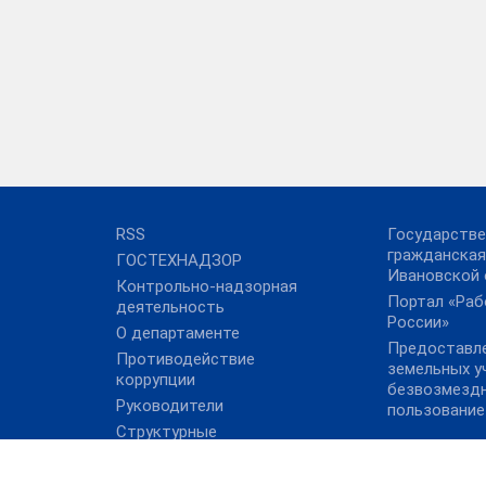
RSS
Государстве
гражданская
ГОСТЕХНАДЗОР
Ивановской 
Контрольно-надзорная
Портал «Раб
деятельность
России»
О департаменте
Предоставл
Противодействие
земельных у
коррупции
безвозмезд
Руководители
пользование
Структурные
подразделения