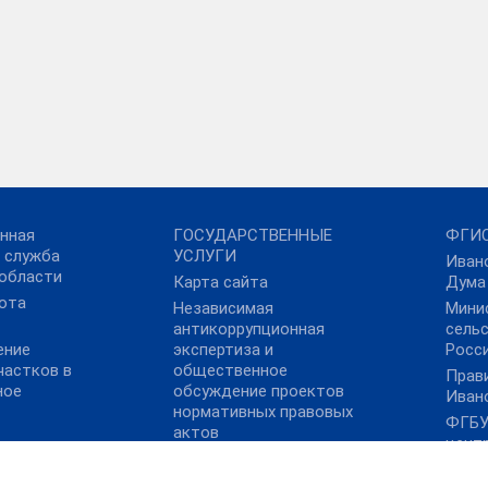
нная
ГОСУДАРСТВЕННЫЕ
ФГИС
 служба
УСЛУГИ
Иван
области
Карта сайта
Дума
ота
Независимая
Мини
антикоррупционная
сель
ение
экспертиза и
Росс
частков в
общественное
Прав
ное
обсуждение проектов
Иван
нормативных правовых
ФГБУ
актов
цент
Росс