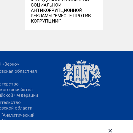
СОЦИАЛЬНОЙ
АНТИКОРРУПЦИОННОЙ
РЕКЛАМЫ "ВМЕСТЕ ПРОТИВ
КОРРУПЦИИ!"
 «Зерно»
овская областная
стерство
ского хозяйства
ийской Федерации
ительство
овской области
 "Аналитический
р Минсельхоза
ии"