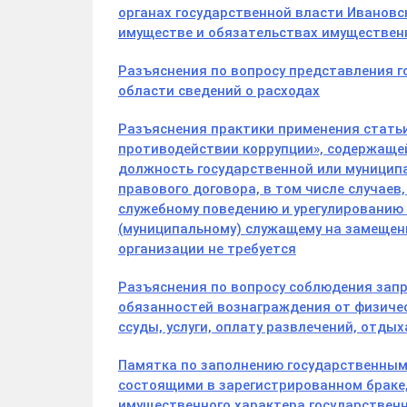
органах государственной власти Ивановск
имуществе и обязательствах имуществен
Разъяснения по вопросу представления 
области сведений о расходах
Разъяснения практики применения статьи
противодействии коррупции», содержаще
должность государственной или муниципа
правового договора, в том числе случаев
служебному поведению и урегулированию
(муниципальному) служащему на замещен
организации не требуется
Разъяснения по вопросу соблюдения запр
обязанностей вознаграждения от физичес
ссуды, услуги, оплату развлечений, отды
Памятка по заполнению государственным
состоящими в зарегистрированном браке,
имущественного характера государственн