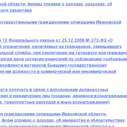
ой области, формы справки о доходах, расходах, об
ного характера
государственными гражданскими служащими Ивановской
 12 Федерального закона от 25.12.2008 № 273-ФЗ «О
й ограничения, налагаемые на гражданина, замещавшего
льной службы, при заключении им трудового или граждан
, когда дача согласия комиссией по соблюдению требований
 конфликта интересов бывшему государственному
ие им должности в коммерческой или некоммерческой
ета получать в связи с исполнением должностных
ких и юридических лиц (подарки, денежное вознаграждени
ха, транспортных расходов и иные вознаграждения)
и гражданскими служащими Ивановской области,
 форм справок о доходах, об имуществе и обязательствах
ого гражданского служащего Ивановской области и о