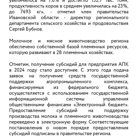
увеличилось на 7,6% и достигло 132,7 тыс. тонн,
продуктивность коров в среднем увеличилась на 23%,
до 7493 кг», - отметил член правительства
Ивановской области - директор регионального
На фестивале «Уводь-фест» будет
департамента сельского хозяйства и продовольствия
работать ярмарка фермерских
Сергей Бубнов.
продуктов
Молочное и мясное животноводство региона
обеспечено собственной базой племенных ресурсов,
Городской фестиваль «Уводь-фест», который в
которую развивают в 28 племенных хозяйствах.
этом году посвящен 155-летию Иванова,
состоится в субботу, 8 августа. В рамках
фестиваля активности запланированы на 25
Отметим, получение субсидий для предприятия АПК
ивановских площадках.
в 2024 году стало доступнее. С этого года подача
заявок на получение средств государственной
поддержки агропромышленного комплекса,
07.08.2026
финансируемых из федерального бюджета,
осуществляется с использованием государственной
информационной системы управления
Ивановский сыродел удостоен
общественными финансами «Электронный бюджет».
Предоставление субсидий на поддержку
возможности представить свою
производства молока и племенного животноводства
продукцию на Международном
переведено в электронную форму. Соответствующие
уровне
постановления о новом порядке предоставления
субсидий подписаны в правительстве региона.