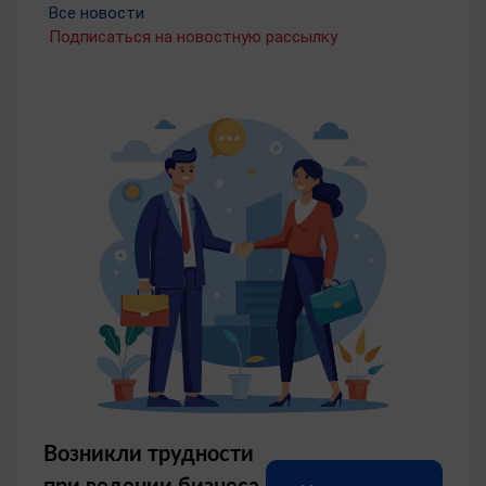
Все новости
05.08.2026
Подписаться на новостную рассылку
Около 18 тысяч гостей посетили
«Праздник русских традиций на
родине тяжеловоза» в Гавриловом
Посаде в этом году
Фестиваль традиционной русской культуры,
прошедший 1 августа в Гавриловом Посаде, стал
местом притяжения для гостей из многих
регионов России: помимо жителей Ивановской
области это жители Москвы, Санкт-Петербурга,
Тюмени, Екатеринбурга, Пскова, Вологды, Перми,
Смоленска, Волгограда, Владимирской,
Костромской и других областей.
05.08.2026
Возникли трудности
при ведении бизнеса