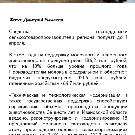
Фото: Дмитрий Рыжаков
Средства господдержки
сельхозтоваропроизводители региона получат до 1
апреля.
В Ивановской области по итогам
конкурсного отбора 14 фермеров
В этом году на поддержку молочного и племенного
животноводства предусмотрено 186,2 млн рублей,
получили господдержку на развитие
что на 10% больше уровня прошлого года.
сельхозпроизводства
Производителям молока в федеральном и областном
1
из
1
Скачать фото
бюджетах предусмотрено 121,5 млн рублей,
05.08.2026
подробнее
племенным хозяйствам - 64,7 млн рублей.
«Техническая и технологическая модернизация, а
Член Правительства Ивановской области — директор
также государственная поддержка способствуют
Департамента сельского хозяйства и продовольствия
наращиванию объемов производства продукции
Ивановской области Телефон: (4932) 32-71-28
НОВОСТИ
животноводства. За шесть лет в Ивановской области
введено, реконструировано и модернизировано 18
предприятий молочного скотоводства. Благодаря
этому производство молока в сельхозорганизациях
АНОНСЫ