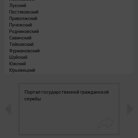
Лухский
Пестяковский
Приволжский
Пучежский
Родниковский
Савинский
Тейковский
Фурмановский
Шуйский
Южский
Юрьевецкий
Портал государственной гражданской
М
службы
к
э