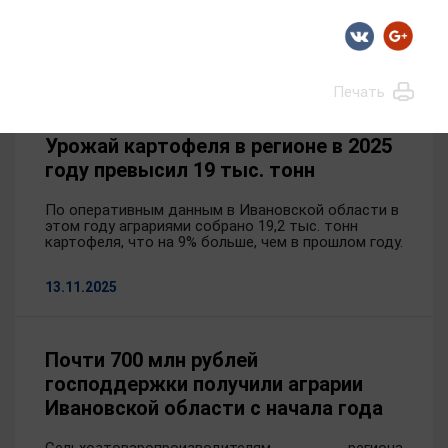
с прохождением студентами аграрных учебных
заведений производственной практики.
20.11.2025
Печать
Урожай картофеля в регионе в 2025
году превысил 19 тыс. тонн
По оперативным данным в Ивановской области в
этом году аграриями собрано 19,2 тыс. тонн
картофеля, что на 9% больше, чем в прошлом году.
13.11.2025
Почти 700 млн рублей
господдержки получили аграрии
Ивановской области с начала года