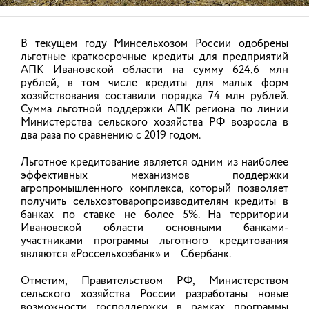
НОВОСТИ
В текущем году Минсельхозом России одобрены
льготные краткосрочные кредиты для предприятий
АПК Ивановской области на сумму 624,6 млн
АНОНСЫ
рублей, в том числе кредиты для малых форм
хозяйствования составили порядка 74 млн рублей.
Сумма льготной поддержки АПК региона по линии
Министерства сельского хозяйства РФ возросла в
В племзаводе им. Дзержинского
два раза по сравнению с 2019 годом.
возводят животноводческий
комплекс, который позволит
Льготное кредитование является одним из наиболее
эффективных механизмов поддержки
дополнительно получать до 6 тыс.
агропромышленного комплекса, который позволяет
тонн молока
получить сельхозтоваропроизводителям кредиты в
банках по ставке не более 5%. На территории
В сельхозпредприятии «Племенной завод имени
Ивановской области основными банками-
Дзержинского» реализуют крупный
участниками программы льготного кредитования
инвестиционный проект по строительству
являются «Россельхозбанк» и Сбербанк.
животноводческого комплекса на 1320 голов
КРС. Строительство планируют завершить в
августе 2026 года.
Отметим, Правительством РФ, Министерством
сельского хозяйства России разработаны новые
возможности господдержки в рамках программы
21.11.2025