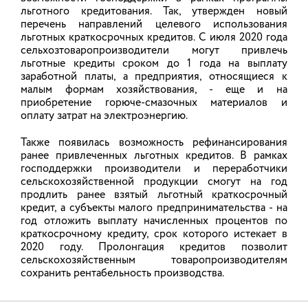
льготного кредитования. Так, утвержден новый
перечень направлений целевого использования
льготных краткосрочных кредитов. С июля 2020 года
В хозяйствах Ивановской области
сельхозтоваропроизводители могут привлечь
льготные кредиты сроком до 1 года на выплату
собрано более 153 тысяч тонн зерна
заработной платы, а предприятия, относящиеся к
малым формам хозяйствования, - еще и на
В 2025 году аграрии региона намолотили 153,5
приобретение горюче-смазочных материалов и
тыс. тонн зерна в бункерном весе, что на 15,4%
оплату затрат на электроэнергию.
больше, чем в 2024 году.
Также появилась возможность рефинансирования
20.11.2025
ранее привлеченных льготных кредитов. В рамках
господдержки производители и переработчики
сельскохозяйственной продукции смогут на год
продлить ранее взятый льготный краткосрочный
Аграриям региона возместили часть
кредит, а субъекты малого предпринимательства - на
затрат по организации
год отложить выплату начисленных процентов по
производственной практики
краткосрочному кредиту, срок которого истекает в
студентов
2020 году. Пролонгация кредитов позволит
сельскохозяйственным товаропроизводителям
сохранить рентабельность производства.
По национальному проекту «Технологическое
обеспечение продовольственной безопасности»
с начала года семь сельхозпредприятий получили
субсидии на возмещение части затрат, связанных