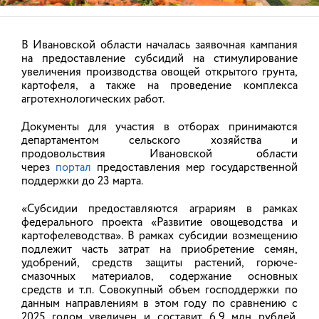
НОВОСТИ
В Ивановской области началась заявочная кампания
на предоставление субсидий на стимулирование
увеличения производства овощей открытого грунта,
АНОНСЫ
картофеля, а также на проведение комплекса
агротехнологических работ.
Документы для участия в отборах принимаются
На фестивале «Уводь-фест» будет
департаментом сельского хозяйства и
работать ярмарка фермерских
продовольствия Ивановской области
продуктов
через
портал
предоставления мер государственной
поддержки до 23 марта.
Городской фестиваль «Уводь-фест», который в
этом году посвящен 155-летию Иванова,
«Субсидии предоставляются аграриям в рамках
состоится в субботу, 8 августа. В рамках
федерального проекта «Развитие овощеводства и
фестиваля активности запланированы на 25
картофелеводства». В рамках субсидии возмещению
ивановских площадках.
подлежит часть затрат на приобретение семян,
удобрений, средств защиты растений, горюче-
07.08.2026
смазочных материалов, содержание основных
средств и т.п. Cовокупный объем господдержки по
данным направлениям в этом году по сравнению с
2025 годом увеличен и составит 6,9 млн рублей.