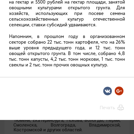
на гектар и 5500 рублей на гектар площади, занятой
Подведены итоги первого отбора получателей
овощными культурами открытого грунта. Для
субсидий на возмещение части затрат
хозяйств, использующих при посеве семена
фермерского хозяйства. Средства
государственной поддержки в рамках
сельскохозяйственных культур отечественной
федерального проекта «Развитие малого
селекции, ставки субсидий удваиваются.
агробизнеса» получили 14 фермеров.
Напомним, в прошлом году в организованном
05.08.2026
секторе собрано 22 тыс. тонн картофеля, что на 26%
выше уровня предыдущего года, и 12 тыс. тонн
овощей открытого грунта. В том числе, собрано 4,8
тыс. тонн капусты, 4,2 тыс. тонн моркови, 1 тыс. тонн
Около 18 тысяч гостей посетили
свеклы и 2 тыс. тонн прочих овощных культур.
«Праздник русских традиций на
родине тяжеловоза» в Гавриловом
Посаде в этом году
Фестиваль традиционной русской культуры,
прошедший 1 августа в Гавриловом Посаде, стал
местом притяжения для гостей из многих
Печать
регионов России: помимо жителей Ивановской
области это жители Москвы, Санкт-Петербурга,
Тюмени, Екатеринбурга, Пскова, Вологды, Перми,
Смоленска, Волгограда, Владимирской,
Костромской и других областей.