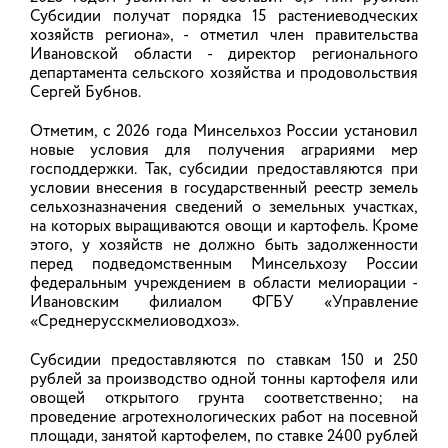
Ивановский сыродел удостоен
Субсидии получат порядка 15 растениеводческих
возможности представить свою
хозяйств региона», - отметил член правительства
продукцию на Международном
Ивановской области - директор регионального
департамента сельского хозяйства и продовольствия
уровне
Сергей Бубнов.
На сегодняшний день шеф-повар, сыродел и
Отметим, с 2026 года Минсельхоз России установил
фермер Павел Кабанов выступает ярким
новые условия для получения аграриями мер
представителем региональной гастрономии,
активно продвигая потенциал Ивановской
господдержки. Так, субсидии предоставляются при
области на профессиональных конкурсах и
условии внесения в государственный реестр земель
фестивалях. В июле он достойно представил
сельхозназначения сведений о земельных участках,
регион сразу на нескольких конкурсах
на которых выращиваются овощи и картофель. Кроме
Всероссийского уровня.
этого, у хозяйств не должно быть задолженности
перед подведомственным Минсельхозу России
06.08.2026
федеральным учреждением в области мелиорации -
Ивановским филиалом ФГБУ «Управление
«Среднерусскмелиоводхоз».
В Ивановской области по итогам
Субсидии предоставляются по ставкам 150 и 250
конкурсного отбора 14 фермеров
рублей за производство одной тонны картофеля или
получили господдержку на развитие
овощей открытого грунта соответственно; на
проведение агротехнологических работ на посевной
сельхозпроизводства
площади, занятой картофелем, по ставке 2400 рублей