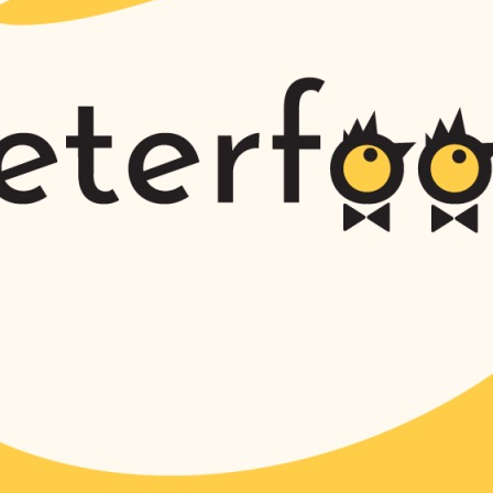
ОАО «Сан ИнБев» по развитию промышленного туризма группа
бласти по приглашению руководства посетила данное предпри
по состоянию на 1 декабря 2015 года
яцев 2015 года в нашей области произведено 106,8 тысячи т
ада за этот период составила 4948 килограммов, + 286 кг к п
емёсел могут и хотят работать в сфере туризма…»