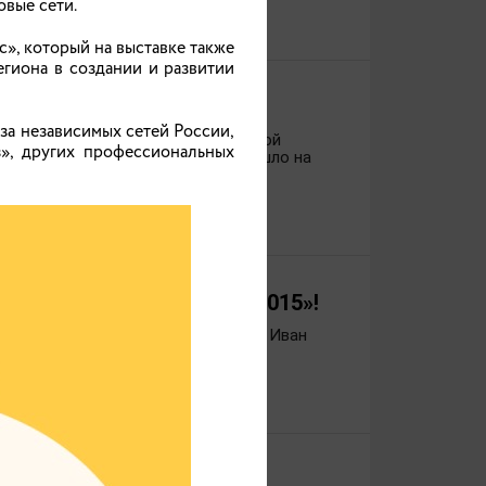
овые сети.
», который на выставке также
гиона в создании и развитии
а независимых сетей России,
яйства и продовольствия Ивановской
», других профессиональных
Ивановской области, которое прошло на
 гражданский служащий-2015»!
одовольствия Ивановской области Иван