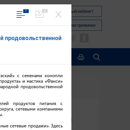
Вход в личный кабинет
4
1
ОБЛАСТИ
Общественная приемная
ой продовольственной
азский» с семенами конопли
продукта» и мастика «Фанси»
народной продовольственной
телей продуктов питания с
округа, сетевыми компаниями
ы.
 актуальна: здесь по сравнению с
ные сетевые продажи». Здесь