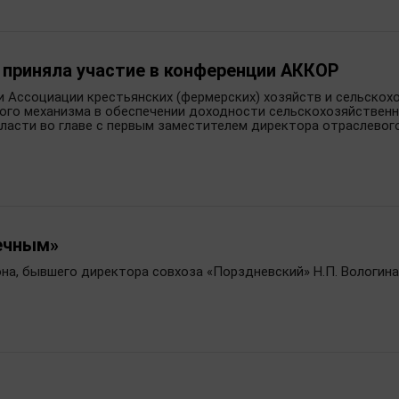
 приняла участие в конференции АККОР
и Ассоциации крестьянских (фермерских) хозяйств и сельско
ого механизма в обеспечении доходности сельскохозяйственн
бласти во главе с первым заместителем директора отраслевог
ечным»
на, бывшего директора совхоза «Порздневский» Н.П. Вологина