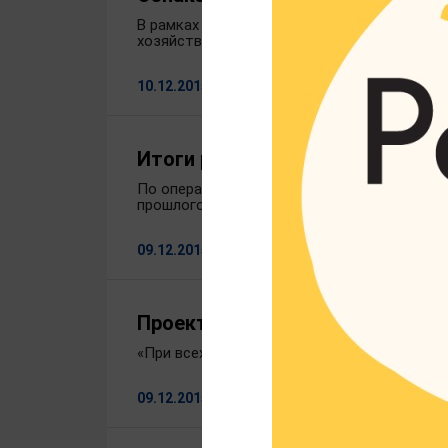
В рамках программы Ивановского филиала 
хозяйства и продовольствия Ивановской о
10.12.2015
Итоги работы животноводства 
По оперативным данным за одиннадцать мес
прошлого года. Продуктивность дойного ст
09.12.2015
Проект «Агротур-2016»
«При всех трудностях фермеры и мастера р
09.12.2015