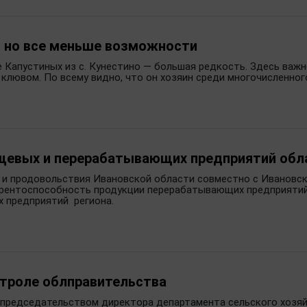
, но все меньше возможности
е Капустиных из с. Кунестино — большая редкость. Здесь важ
клювом. По всему видно, что он хозяин среди многочисленног
ищевых и перерабатывающих предприятий обл
 и продовольствия Ивановской области совместно с Ивановс
курентоспособность продукции перерабатывающих предприятий
 предприятий региона.
нтроле облправительства
д председательством директора департамента сельского хозя