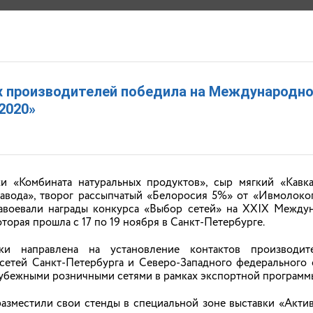
 ХОЗЯЙСТВА И ПРОДОВОЛЬСТВИЯ ИВАНОВСКОЙ 
х производителей победила на Международн
2020»
ЩЕНИЯ
ДОКУМЕНТЫ
ОТКРЫТЫЕ ДАННЫЕ
КОНТАКТЫ
 «Комбината натуральных продуктов», сыр мягкий «Кавк
авода», творог рассыпчатый «Белоросия 5%» от «Ивмолоко
авоевали награды конкурса «Выбор сетей» на XXIХ Между
АНОНСЫ
торая прошла с 17 по 19 ноября в Санкт-Петербурге.
ки направлена на установление контактов производи
сетей Санкт-Петербурга и Северо-Западного федерального 
оля?
рубежными розничными сетями в рамках экспортной программ
емель у нерадивых собственников для нашей области особенно
пашни
азместили свои стенды в специальной зоне выставки «Актив