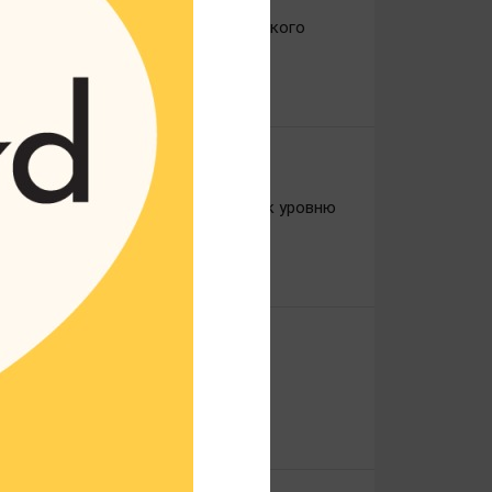
 специалистов Департамента сельского
ятие.
онн молока, что составляет 105% к уровню
рошлогоднему результату.