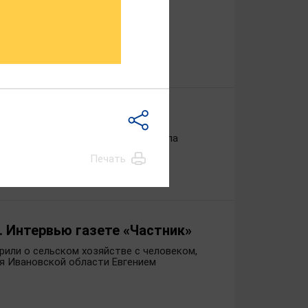
абре этого года на базе школы села
Печать
. Интервью газете «Частник»
рили о сельском хозяйстве с человеком,
ия Ивановской области Евгением