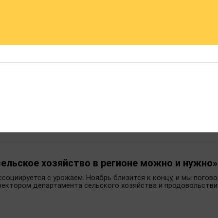
едает дело внукам
никовца Валерия Басова от ликвидации
ризм
школа сельского туризма. Презентация Проекта прошла в дек
сельское хозяйство в регионе можно и нужно»
социируется с урожаем. Ноябрь близится к концу, и мы погово
директором департамента сельского хозяйства и продовольств