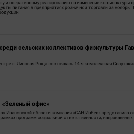
гу и оперативному реагированию на изменение конъюнктуры п
укты питания в предприятиях розничной торговли за ноябрь.
родукции.
 среди сельских коллективов физкультуры Га
ентре с. Липовая Роща состоялась 14-я комплексная Спартаки
в «Зеленый офис»
ба» Ивановской области компания «САН ИнБев» представила о
в рамках программ социальной ответственности, направленных 