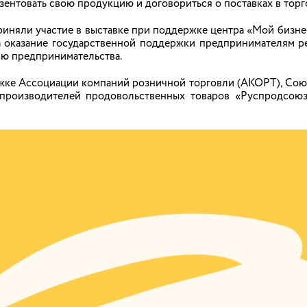
ентовать свою продукцию и договориться о поставках в торг
иняли участие в выставке при поддержке центра «Мой бизнес
а оказание государственной поддержки предпринимателям ре
ию предпринимательства.
ие членов Агропромышленной Ассоциации
жке Ассоциации компаний розничной торговли (АКОРТ), Союз
 Ивановской области – директор Департамента сельского хоз
производителей продовольственных товаров «Руспродсоюз
 в выездном собрании членов Агропромышленной Ассоциации 
онкурса на звание «Лучший государственный
сельских территорий Департамента сельского хозяйства и пр
епени в номинации «Аналитик».
 Ивановского филиала ОАО «Сан ИнБев»