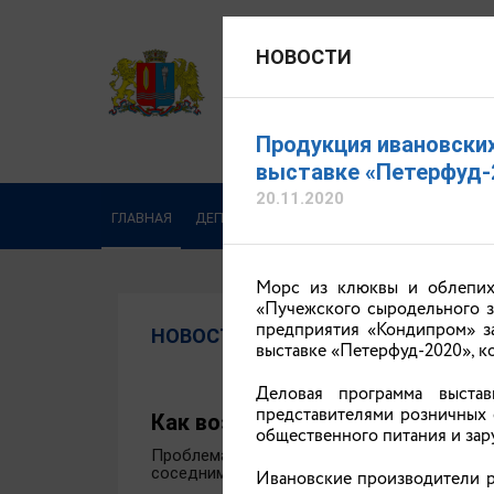
НОВОСТИ
ДЕПАРТАМЕНТ СЕЛЬСКОГО
Официальный сайт
Продукция ивановски
выставке «Петерфуд-
20.11.2020
ГЛАВНАЯ
ДЕПАРТАМЕНТ
ДЕЯТЕЛЬНОСТЬ
ОБРА
Морс из клюквы и облепихи
«Пучежского сыродельного з
предприятия «Кондипром» з
НОВОСТИ
выставке «Петерфуд-2020», ко
Деловая программа выстав
представителями розничных 
Как возродить заброшенные п
общественного питания и за
Проблема изъятия сельскохозяйственных з
соседними регионами больше запущенной 
Ивановские производители р