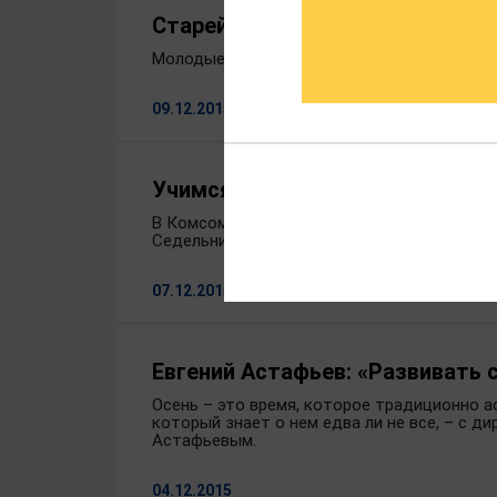
Старейший фермер области пер
Молодые наследники спасли хозяйство род
09.12.2015
Учимся развивать сельский ту
В Комсомольском районе открыта Детская 
Седельницы.
07.12.2015
Евгений Астафьев: «Развивать 
Осень – это время, которое традиционно ас
который знает о нем едва ли не все, – с 
Астафьевым.
04.12.2015