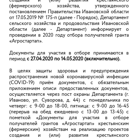
создания и (или) развития крестьянского
(фермерского) хозяйства, утвержденного
НОВОСТИ
постановлением Правительства Ивановской области
от 17.05.2019 № 175-п (далее - Порядок), Департамент
сельского хозяйства и продовольствия Ивановской
области (далее - Департамент) информирует о
АНОНСЫ
проведении в 2020 году отбора получателей гранта
«Агростартап».
Документы для участия в отборе принимаются в
Состоялось очередное собрание
период
с 27.04.2020 по 14.05.2020 (включительно).
членов Агропромышленной
В целях защиты здоровья и предупреждения
Ассоциации
распространения новой коронавирусной инфекции
11 декабря 2015 года член Правительства
(COVID-19) приём документов, с обязательным
Ивановской области – директор Департамента
приложением описи предоставленных документов,
сельского хозяйства и продовольствия
осуществляется через пост охраны Департамента (г.
Ивановской области Евгений Астафьев принял
Иваново, ул. Суворова, д. 44) с понедельника по
участие в выездном собрании членов
четверг: с 9-00 до 18-00, пятница: с 9-00 до 16-45
Агропромышленной Ассоциации Ивановской
области, которое прошло на базе Савинского
(перерыв на обед ежедневно с 13-00 до 13-45) с
муниципального района.
пометкой «Документы для участия в отборе
получателей грантов «Агростартап» крестьянским
(фермерским) хозяйствам на реализацию проектов
11.12.2015
создания и (или) развития крестьянского