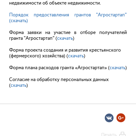
недвижимости об объекте недвижимости.
07.12.2015
Порядок предоставления грантов "Агростартап"
(скачать)
Евгений Астафьев: «Развивать
Форма заявки на участие в отборе получателей
сельское хозяйство в регионе
гранта "Агростартап" (
скачать
)
можно и нужно». Интервью газете
«Частник»
Форма проекта создания и развития крестьянского
(фермерского) хозяйства) (
скачать
)
Осень – это время, которое традиционно
ассоциируется с урожаем. Ноябрь близится к
Форма плана расходов гранта «Агростартап» (
скачать
)
концу, и мы поговорили о сельском хозяйстве с
человеком, который знает о нем едва ли не все, –
с директором департамента сельского хозяйства
Согласие на обработку персональных данных
и продовольствия Ивановской области Евгением
(
скачать
)
Астафьевым.
04.12.2015
Работа на земле: есть желание, но
все меньше возможности
Печать