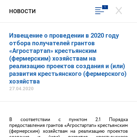
1
НОВОСТИ
ДЕПАРТАМЕНТ СЕЛЬСКОГО
ХОЗЯЙСТВА И
ПРОДОВОЛЬСТВИЯ
Извещение о проведении в 2020 году
ИВАНОВСКОЙ ОБЛАСТИ
отбора получателей грантов
Официальный сайт
«Агростартап» крестьянским
(фермерским) хозяйствам на
реализацию проектов создания и (или)
Вход в личный кабинет
развития крестьянского (фермерского)
хозяйства
Общественная приемная
27.04.2020
В соответствии с пунктом 2.1 Порядка
предоставления грантов «Агростартап» крестьянским
(фермерским) хозяйствам на реализацию проектов