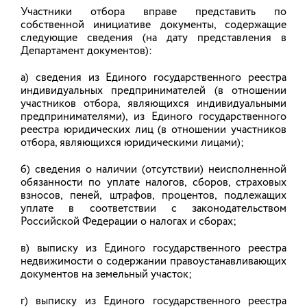
«При всех трудностях фермеры и мастера
Участники отбора вправе представить по
ремёсел могут и хотят работать в сфере
собственной инициативе документы, содержащие
туризма…»
следующие сведения (на дату представления в
Департамент документов):
09.12.2015
а) сведения из Единого государственного реестра
индивидуальных предпринимателей (в отношении
участников отбора, являющихся индивидуальными
Старейший фермер области
предпринимателями), из Единого государственного
передает дело внукам
реестра юридических лиц (в отношении участников
отбора, являющихся юридическими лицами);
Молодые наследники спасли хозяйство
родниковца Валерия Басова от ликвидации
б) сведения о наличии (отсутствии) неисполненной
обязанности по уплате налогов, сборов, страховых
09.12.2015
взносов, пеней, штрафов, процентов, подлежащих
уплате в соответствии с законодательством
Российской Федерации о налогах и сборах;
Учимся развивать сельский туризм
в) выписку из Единого государственного реестра
В Комсомольском районе открыта Детская
недвижимости о содержании правоустанавливающих
школа сельского туризма. Презентация Проекта
документов на земельный участок;
прошла в декабре этого года на базе школы села
Седельницы.
г) выписку из Единого государственного реестра