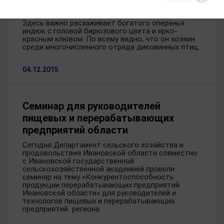
Такая экзотика, как в подсобном хозяйстве
Капустиных из с. Кунестино — большая редкость.
Здесь важно расхаживает богатого оперенья
индюк с головой бирюзового цвета и ярко-
красным клювом. По всему видно, что он хозяин
среди многочисленного отряда диковинных птиц.
04.12.2015
Семинар для руководителей
пищевых и перерабатывающих
предприятий области
Сегодня Департамент сельского хозяйства и
продовольствия Ивановской области совместно
с Ивановской государственной
сельскохозяйственной академией провели
семинар на тему «Конкурентоспособность
продукции перерабатывающих предприятий
Ивановской области» для руководителей и
технологов пищевых и перерабатывающих
предприятий региона.