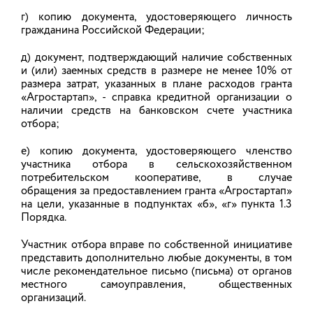
сельского хозяйства и продовольствия
г) копию документа, удостоверяющего личность
Ивановской области по приглашению
руководства посетила данное предприятие.
гражданина Российской Федерации;
д) документ, подтверждающий наличие собственных
10.12.2015
и (или) заемных средств в размере не менее 10% от
размера затрат, указанных в плане расходов гранта
«Агростартап», - справка кредитной организации о
Итоги работы животноводства по
наличии средств на банковском счете участника
отбора;
состоянию на 1 декабря 2015 года
По оперативным данным за одиннадцать
е) копию документа, удостоверяющего членство
месяцев 2015 года в нашей области произведено
участника отбора в сельскохозяйственном
106,8 тысячи тонн молока, что составляет 105% к
потребительском кооперативе, в случае
уровню прошлого года. Продуктивность дойного
обращения за предоставлением гранта «Агростартап»
стада за этот период составила 4948
на цели, указанные в подпунктах «б», «г» пункта 1.3
килограммов, + 286 кг к прошлогоднему
результату.
Порядка.
Участник отбора вправе по собственной инициативе
09.12.2015
представить дополнительно любые документы, в том
числе рекомендательное письмо (письма) от органов
местного самоуправления, общественных
Проект «Агротур-2016»
организаций.