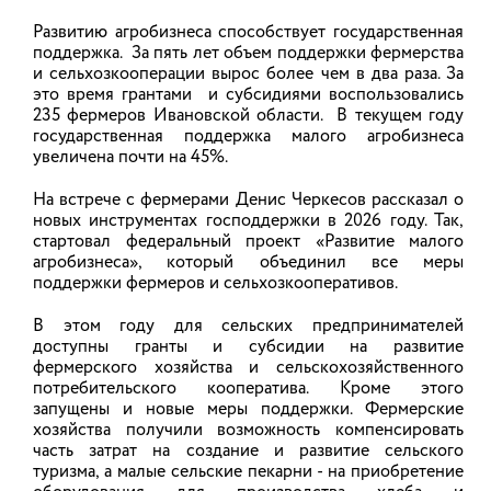
Развитию агробизнеса способствует государственная
поддержка. За пять лет объем поддержки фермерства
и сельхозкооперации вырос более чем в два раза. За
На фестивале «Уводь-фест» будет
это время грантами и субсидиями воспользовались
работать ярмарка фермерских
235 фермеров Ивановской области. В текущем году
продуктов
государственная поддержка малого агробизнеса
увеличена почти на 45%.
Городской фестиваль «Уводь-фест», который в
этом году посвящен 155-летию Иванова,
На встрече с фермерами Денис Черкесов рассказал о
состоится в субботу, 8 августа. В рамках
новых инструментах господдержки в 2026 году. Так,
фестиваля активности запланированы на 25
стартовал федеральный проект «Развитие малого
ивановских площадках.
агробизнеса», который объединил все меры
поддержки фермеров и сельхозкооперативов.
07.08.2026
В этом году для сельских предпринимателей
доступны гранты и субсидии на развитие
фермерского хозяйства и сельскохозяйственного
Ивановский сыродел удостоен
потребительского кооператива. Кроме этого
возможности представить свою
запущены и новые меры поддержки. Фермерские
продукцию на Международном
хозяйства получили возможность компенсировать
часть затрат на создание и развитие сельского
уровне
туризма, а малые сельские пекарни - на приобретение