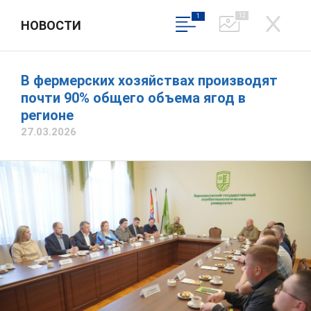
12
1
НОВОСТИ
ДЕПАРТАМЕНТ СЕЛЬСКОГО
ХОЗЯЙСТВА И
ПРОДОВОЛЬСТВИЯ
В фермерских хозяйствах производят
Бубнов Сергей Александрович
ИВАНОВСКОЙ ОБЛАСТИ
почти 90% общего объема ягод в
Официальный сайт
регионе
Написать обращение
27.03.2026
Вход в личный кабинет
Общественная приемная