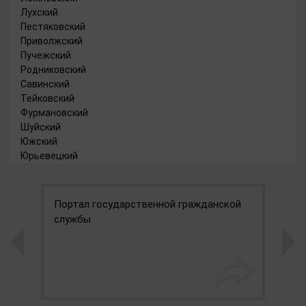
Лухский
Пестяковский
Приволжский
Пучежский
Родниковский
Савинский
Тейковский
Фурмановский
Шуйский
Южский
Юрьевецкий
Портал государственной гражданской
М
службы
к
э