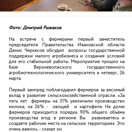
Фото: Дмитрий Рыжаков
На встрече с фермерами первый заместитель
председателя Правительства Ивановской области
В Ивановской области по итогам
Денис Черкесов обсудил вопросы государственной
конкурсного отбора 14 фермеров
поддержки малого агробизнеса и создания условий
получили господдержку на развитие
для его стабильной работы. Мероприятие прошло на
сельхозпроизводства
базе Верхневолжского государственного
агробиотехнологического университета в четверг, 26
1
из
1
Скачать фото
05.08.2026
подробнее
марта.
Первый зампред поблагодарил фермеров за весомый
Член Правительства Ивановской области — директор
вклад в развитие сельскохозяйственной отрасли. «За
Департамента сельского хозяйства и продовольствия
пять лет фермеры на 31% увеличили производство
Ивановской области Телефон: (4932) 32-71-28
молока, на 26% - овощей и картофеля. На долю
НОВОСТИ
фермеров приходится порядка 90% общего объёма
производства ягод в регионе. Вы развиваетесь и
создаете рабочие места на сельских территориях. Это
очень важно», - сказал он.
АНОНСЫ