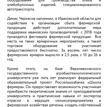
оборудования для производства хлеба и
На сегодняшний день шеф-повар, сыродел и
хлебобулочных изделий, специализированного
фермер Павел Кабанов выступает ярким
автотранспорта.
представителем региональной гастрономии,
активно продвигая потенциал Ивановской
области на профессиональных конкурсах и
Денис Черкесов напомнил, в Ивановской области для
фестивалях. В июле он достойно представил
содействия в организации сбыта фермерской
регион сразу на нескольких конкурсах
продукции действует дополнительная мера
Всероссийского уровня.
поддержки ивановских производителей: с 2018 года
проводятся фестивали фермерской продукции. Все
06.08.2026
места на таких ярмарочных мероприятиях, а также
торговое оборудование ее участникам
предоставляются бесплатно. За восемь лет число
фермерских ярмарок выросло в 2,5 раза, с 10 до 26 в
В Ивановской области по итогам
год.
конкурсного отбора 14 фермеров
получили господдержку на развитие
Кроме этого, на базе Верхневолжского
сельхозпроизводства
государственного агробиотехнологического
университета уже пять лет реализуют федеральный
образовательный проект Россельхозбанка «Школа
Подведены итоги первого отбора получателей
фермера». Он предоставляет возможность участникам
субсидий на возмещение части затрат
фермерского хозяйства. Средства
приобрести теоретические знания от преподавателей
государственной поддержки в рамках
университета и практические навыки от экспертов
федерального проекта «Развитие малого
отрасли в ведущих сельхозпредприятиях и
агробизнеса» получили 14 фермеров.
фермерских хозяйствах региона, создать собственный