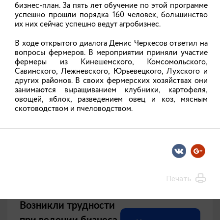
бизнес-план. За пять лет обучение по этой программе
Все новости
05.08.2026
успешно прошли порядка 160 человек, большинство
Подписаться на новостную рассылку
их них сейчас успешно ведут агробизнес.
В ходе открытого диалога Денис Черкесов ответил на
Около 18 тысяч гостей посетили
вопросы фермеров. В мероприятии приняли участие
«Праздник русских традиций на
фермеры из Кинешемского, Комсомольского,
родине тяжеловоза» в Гавриловом
Савинского, Лежневского, Юрьевецкого, Лухского и
других районов. В своих фермерских хозяйствах они
Посаде в этом году
занимаются выращиванием клубники, картофеля,
овощей, яблок, разведением овец и коз, мясным
Фестиваль традиционной русской культуры,
скотоводством и пчеловодством.
прошедший 1 августа в Гавриловом Посаде, стал
местом притяжения для гостей из многих
регионов России: помимо жителей Ивановской
области это жители Москвы, Санкт-Петербурга,
Тюмени, Екатеринбурга, Пскова, Вологды, Перми,
Смоленска, Волгограда, Владимирской,
Костромской и других областей.
Печать
05.08.2026
Возникли трудности
при ведении бизнеса